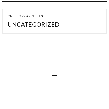
CATEGORY ARCHIVES
UNCATEGORIZED
Share
0
0
0
© 2015 All Rights Reserved to Jean Jérome Destouches ||
www.yakipasandi.com